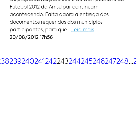
Futebol 2012 da Amsulpar continuam
acontecendo. Falta agora a entrega dos
documentos requeridos dos municípios
participantes, para que…
Leia mais
20/08/2012 17h56
238
239
240
241
242
243
244
245
246
247
248
…