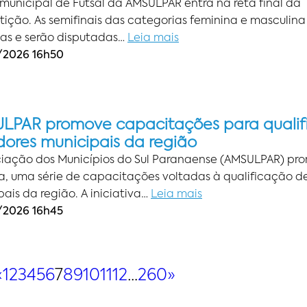
rmunicipal de Futsal da AMSULPAR entra na reta final da
ição. As semifinais das categorias feminina e masculina
das e serão disputadas…
Leia mais
2026 16h50
LPAR promove capacitações para qualif
dores municipais da região
ciação dos Municípios do Sul Paranaense (AMSULPAR) pr
, uma série de capacitações voltadas à qualificação de
ais da região. A iniciativa…
Leia mais
2026 16h45
«
1
2
3
4
5
6
7
8
9
10
11
12
…
260
»