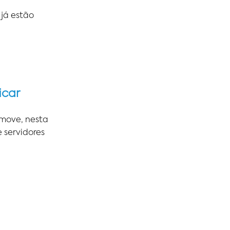
 já estão
icar
omove, nesta
 servidores