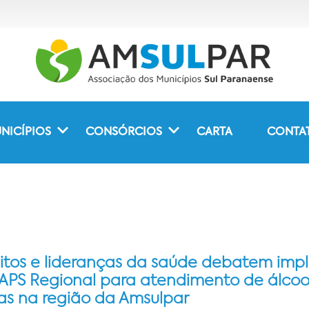
NICÍPIOS
CONSÓRCIOS
CARTA
CONTA
eitos e lideranças da saúde debatem im
APS Regional para atendimento de álcoo
as na região da Amsulpar