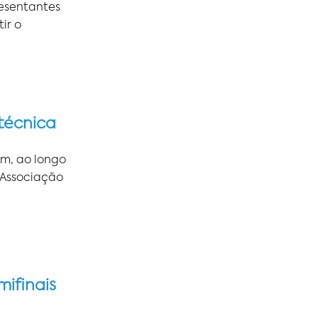
resentantes
ir o
técnica
am, ao longo
 Associação
ifinais