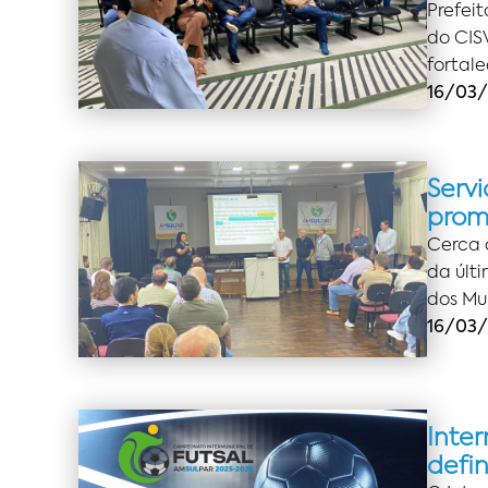
Prefeit
do CIS
fortal
16/03/
Serv
prom
Cerca 
da últ
dos Mu
16/03/
Inte
defi