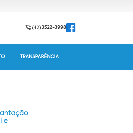
3522-3998
(42)
TO
TRANSPARÊNCIA
plantação
l e