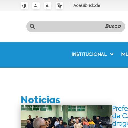
Acessibilidade
INSTITUCIONAL
MU
Notícias
Pref
de C
drog