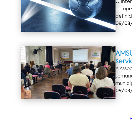
O Inte
compet
defini
09/03/
AMSU
servi
A Asso
semana
municip
09/03/