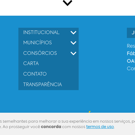
INSTITUCIONAL
J
MUNICÍPIOS
Res
CONSÓRCIOS
Fá
OAB
CARTA
Co
CONTATO
TRANSPARÊNCIA
Desenvolvido por
s semelhantes para melhorar a sua experiência em nossos serviços, p
. Ao prosseguir você
concorda
com nossos
termos de uso
.