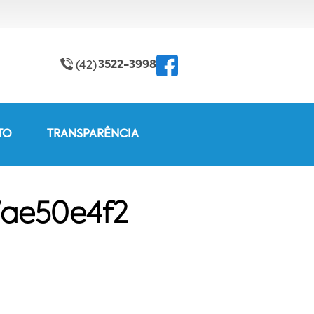
3522-3998
(42)
TO
TRANSPARÊNCIA
7ae50e4f2