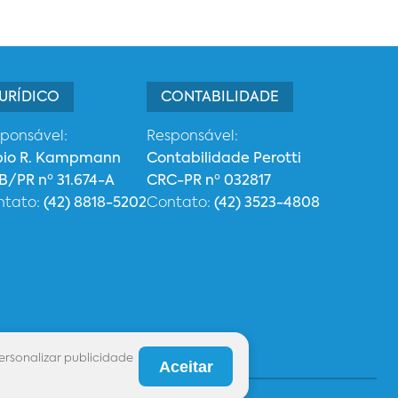
URÍDICO
CONTABILIDADE
ponsável:
Responsável:
bio R. Kampmann
Contabilidade Perotti
/PR nº 31.674-A
CRC-PR nº 032817
ntato:
(42) 8818-5202
Contato:
(42) 3523-4808
ersonalizar publicidade
Aceitar