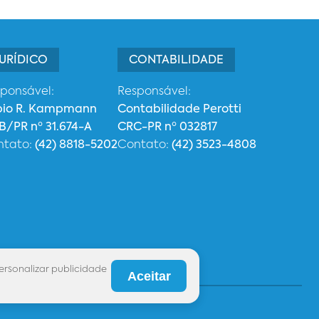
URÍDICO
CONTABILIDADE
ponsável:
Responsável:
bio R. Kampmann
Contabilidade Perotti
/PR nº 31.674-A
CRC-PR nº 032817
ntato:
(42) 8818-5202
Contato:
(42) 3523-4808
ersonalizar publicidade
Aceitar