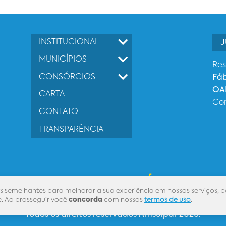
INSTITUCIONAL
J
MUNICÍPIOS
Res
CONSÓRCIOS
Fá
OAB
CARTA
Co
CONTATO
TRANSPARÊNCIA
Desenvolvido por
s semelhantes para melhorar a sua experiência em nossos serviços, p
. Ao prosseguir você
concorda
com nossos
termos de uso
.
Todos os direitos reservados Amsulpar 2026.