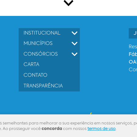
INSTITUCIONAL
J
MUNICÍPIOS
Res
CONSÓRCIOS
Fá
OAB
CARTA
Co
CONTATO
TRANSPARÊNCIA
Desenvolvido por
s semelhantes para melhorar a sua experiência em nossos serviços, p
. Ao prosseguir você
concorda
com nossos
termos de uso
.