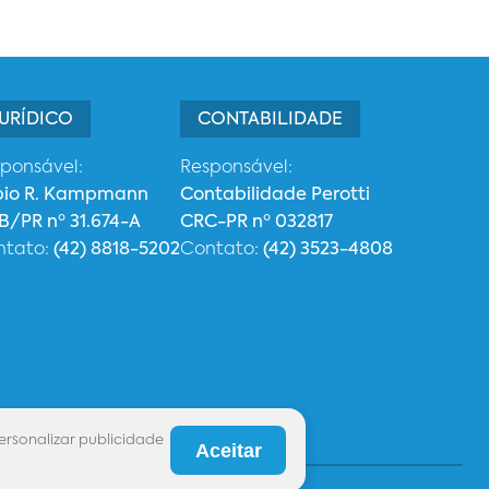
URÍDICO
CONTABILIDADE
ponsável:
Responsável:
bio R. Kampmann
Contabilidade Perotti
/PR nº 31.674-A
CRC-PR nº 032817
ntato:
(42) 8818-5202
Contato:
(42) 3523-4808
ersonalizar publicidade
Aceitar