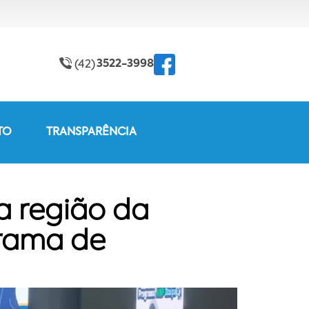
3522-3998
(42)
TO
TRANSPARÊNCIA
a região da
rama de