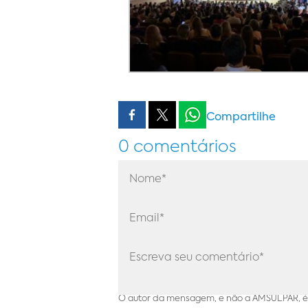
Compartilhe
0 comentários
O autor da mensagem, e não a AMSULPAR, é 