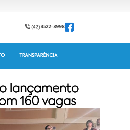
3522-3998
(42)
TO
TRANSPARÊNCIA
do lançamento
com 160 vagas