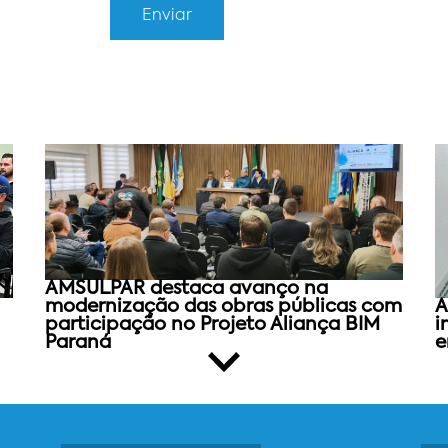
AMSULPAR destaca avanço na
modernização das obras públicas com
A
participação no Projeto Aliança BIM
i
Paraná
e