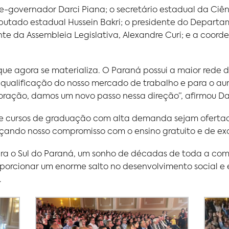
-governador Darci Piana; o secretário estadual da Ciênc
putado estadual Hussein Bakri; o presidente do Departa
nte da Assembleia Legislativa, Alexandre Curi; e a coord
 agora se materializa. O Paraná possui a maior rede d
a qualificação do nosso mercado de trabalho e para o 
ração, damos um novo passo nessa direção”, afirmou Da
que cursos de graduação com alta demanda sejam ofertad
rçando nosso compromisso com o ensino gratuito e de ex
ara o Sul do Paraná, um sonho de décadas de toda a co
oporcionar um enorme salto no desenvolvimento social e 
.