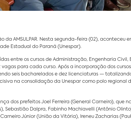
ão da AMSULPAR. Nesta segunda-feira (02), aconteceu e
idade Estadual do Paraná (Unespar).
ídas entre os cursos de Administração, Engenharia Civil,
vagas para cada curso. Após a incorporação dos cursos d
ndo seis bacharelados e dez licenciaturas — totalizando
cisiva na consolidação da Unespar como polo regional d
a dos prefeitos Joel Ferreira (General Carneiro), que n
s), Sebastião Dalpra, Fabinho Machiavelli (Antônio Olinto)
arneiro Júnior (União da Vitória), Ireneu Zacharias (Pau