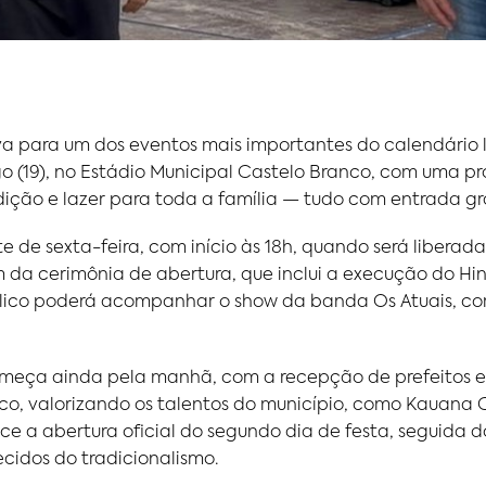
va para um dos eventos mais importantes do calendário 
ngo (19), no Estádio Municipal Castelo Branco, com uma 
adição e lazer para toda a família — tudo com entrada gr
te de sexta-feira, com início às 18h, quando será libera
 da cerimônia de abertura, que inclui a execução do Hin
úblico poderá acompanhar o show da banda Os Atuais, co
meça ainda pela manhã, com a recepção de prefeitos e 
lco, valorizando os talentos do município, como Kauana C
ntece a abertura oficial do segundo dia de festa, segui
cidos do tradicionalismo.