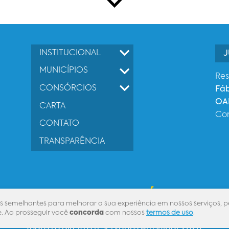
INSTITUCIONAL
J
MUNICÍPIOS
Res
CONSÓRCIOS
Fá
OAB
CARTA
Co
CONTATO
TRANSPARÊNCIA
Desenvolvido por
s semelhantes para melhorar a sua experiência em nossos serviços, p
. Ao prosseguir você
concorda
com nossos
termos de uso
.
Todos os direitos reservados Amsulpar 2026.