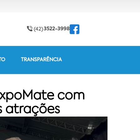
3522-3998
(42)
TO
TRANSPARÊNCIA
 ExpoMate com
 atrações