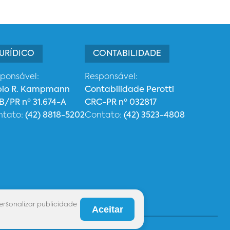
URÍDICO
CONTABILIDADE
ponsável:
Responsável:
bio R. Kampmann
Contabilidade Perotti
/PR nº 31.674-A
CRC-PR nº 032817
ntato:
(42) 8818-5202
Contato:
(42) 3523-4808
ersonalizar publicidade
Aceitar