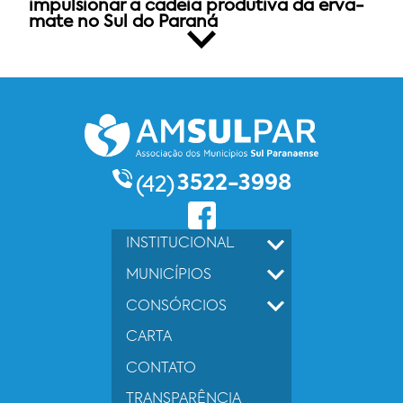
impulsionar a cadeia produtiva da erva-
mate no Sul do Paraná
3522-3998
(42)
INSTITUCIONAL
MUNICÍPIOS
CONSÓRCIOS
CARTA
CONTATO
TRANSPARÊNCIA