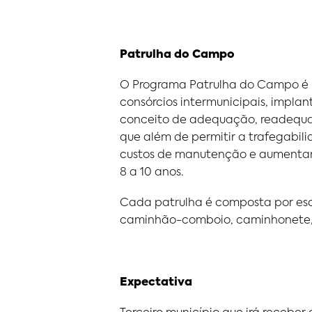
Patrulha do Campo
O Programa Patrulha do Campo é u
consórcios intermunicipais, impla
conceito de adequação, readequa
que além de permitir a trafegabil
custos de manutenção e aumentand
8 a 10 anos.
Cada patrulha é composta por esca
caminhão-comboio, caminhonete, c
Expectativa