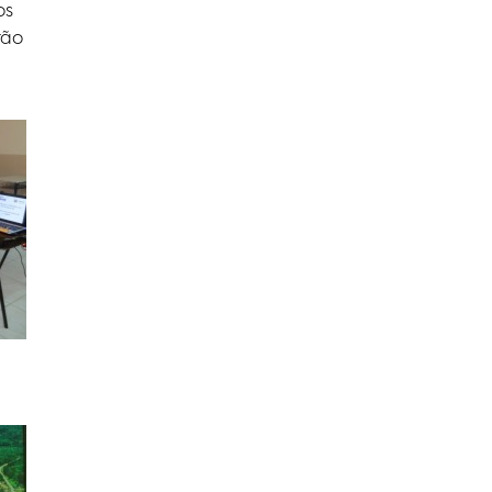
os
rão