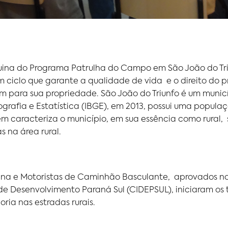
ina do Programa Patrulha do Campo em São João do Triu
Um ciclo que garante a qualidade de vida e o direito do p
m para sua propriedade. São João do Triunfo é um muni
ografia e Estatística (IBGE), em 2013, possui uma populaç
m caracteriza o município, em sua essência como rural, 
s na área rural.
na e Motoristas de Caminhão Basculante, aprovados no 
 de Desenvolvimento Paraná Sul (CIDEPSUL), iniciaram o
ia nas estradas rurais.