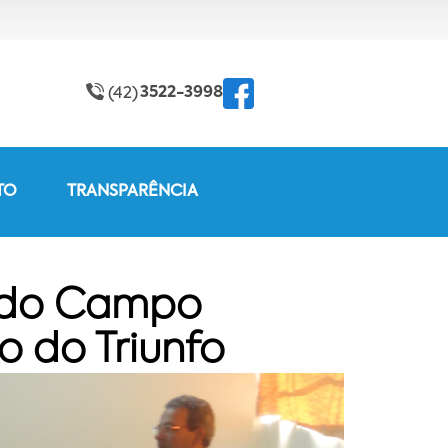
3522-3998
(42)
TO
TRANSPARÊNCIA
a do Campo
 do Triunfo