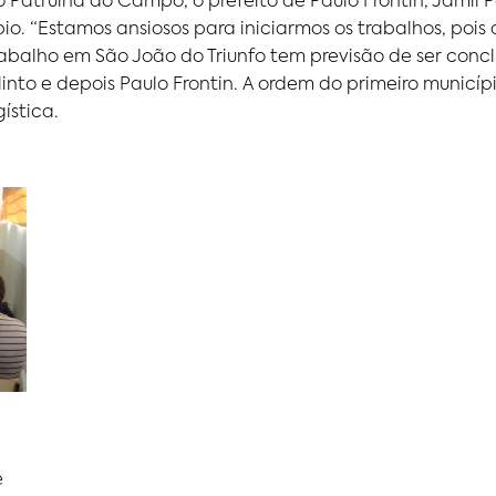
 o Patrulha do Campo, o prefeito de Paulo Frontin, Jamil
. “Estamos ansiosos para iniciarmos os trabalhos, pois 
balho em São João do Triunfo tem previsão de ser conclu
nto e depois Paulo Frontin. A ordem do primeiro município
ística.
e