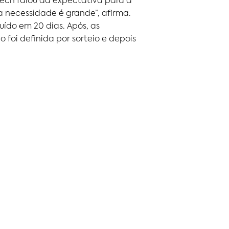
 Pech falou da expectativa para a
a necessidade é grande”, afirma.
ído em 20 dias. Após, as
 foi definida por sorteio e depois