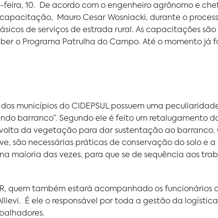
a-feira, 10. De acordo com o engenheiro agrônomo e chef
 capacitação, Mauro Cesar Wosniacki, durante o proces
sicos de serviços de estrada rural. As capacitações são 
ceber o Programa Patrulha do Campo. Até o momento já f
 dos municípios do CIDEPSUL possuem uma peculiaridade
ndo barranco”. Segundo ele é feito um retalugamento 
 volta da vegetação para dar sustentação ao barranco. 
e, são necessárias práticas de conservação do solo e a
na maioria das vezes, para que se de sequência aos traba
R, quem também estará acompanhado os funcionários du
lievi. É ele o responsável por toda a gestão da logísti
abalhadores.