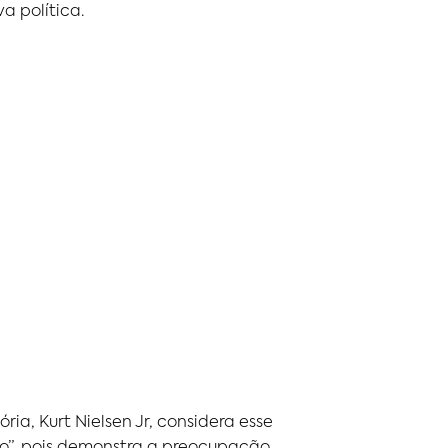
a política.
ia, Kurt Nielsen Jr, considera esse
ção”, pois demonstra a preocupação