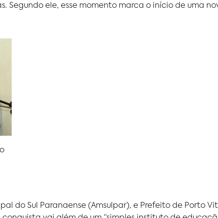
las. Segundo ele, esse momento marca o início de uma nov
io
l do Sul Paranaense (Amsulpar), e Prefeito de Porto Vitór
sa conquista vai além de um “simples instituto de educa