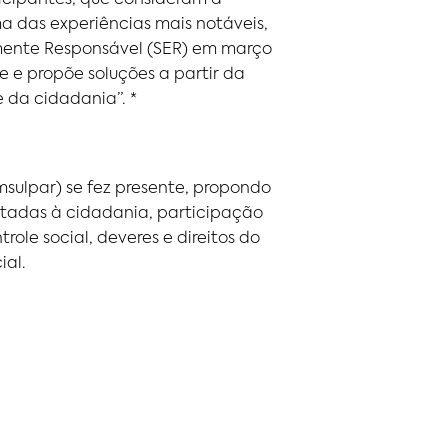
icipantes, que consideram a
 das experiências mais notáveis,
amente Responsável (SER) em março
 e propõe soluções a partir da
 da cidadania”. *
msulpar) se fez presente, propondo
voltadas à cidadania, participação
ole social, deveres e direitos do
ial.