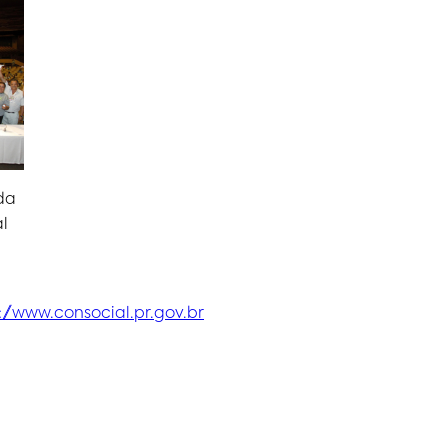
da
l
://www.consocial.pr.gov.br