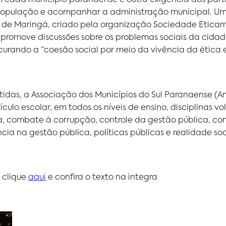
m cada município paranaense é outra exigência dos part
 população e acompanhar a administração municipal. Uma
al de Maringá, criado pela organização Sociedade Etic
promove discussões sobre os problemas sociais da cidade
urando a “coesão social por meio da vivência da ética e
tidas, a Associação dos Municípios do Sul Paranaense (A
rículo escolar, em todos os níveis de ensino, disciplinas 
a, combate à corrupção, controle da gestão pública, contr
cia na gestão pública, políticas públicas e realidade soc
 clique
aqui
e confira o texto na integra