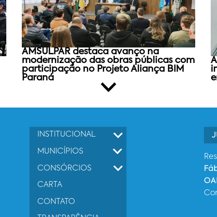
AMSULPAR destaca avanço na
modernização das obras públicas com
A
participação no Projeto Aliança BIM
i
Paraná
e
INSTITUCIONAL
J
MUNICÍPIOS
Res
CONSÓRCIOS
Fá
OAB
CARTA
Co
CONTATO