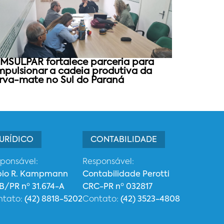
MSULPAR fortalece parceria para
mpulsionar a cadeia produtiva da
rva-mate no Sul do Paraná
URÍDICO
CONTABILIDADE
ponsável:
Responsável:
bio R. Kampmann
Contabilidade Perotti
/PR nº 31.674-A
CRC-PR nº 032817
ntato:
(42) 8818-5202
Contato:
(42) 3523-4808