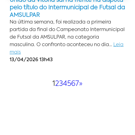
União da Vitória sai na frente na disputa
pelo título do Intermunicipal de Futsal da
AMSULPAR
Na última semana, foi realizada a primeira
partida da final do Campeonato Intermunicipal
de Futsal da AMSULPAR, na categoria
masculina. O confronto aconteceu no dia…
Leia
mais
13/04/2026 13h43
1
2
3
4
5
6
7
»