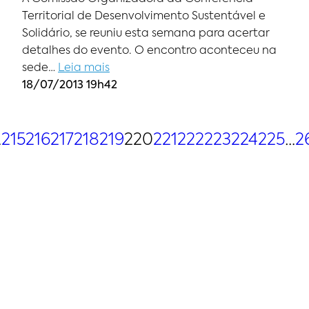
Territorial de Desenvolvimento Sustentável e
Solidário, se reuniu esta semana para acertar
detalhes do evento. O encontro aconteceu na
sede…
Leia mais
18/07/2013 19h42
…
215
216
217
218
219
220
221
222
223
224
225
…
2