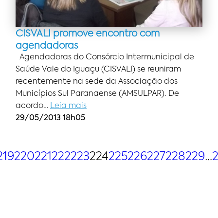
CISVALI promove encontro com
agendadoras
Agendadoras do Consórcio Intermunicipal de
Saúde Vale do Iguaçu (CISVALI) se reuniram
recentemente na sede da Associação dos
Municípios Sul Paranaense (AMSULPAR). De
acordo…
Leia mais
29/05/2013 18h05
219
220
221
222
223
224
225
226
227
228
229
…