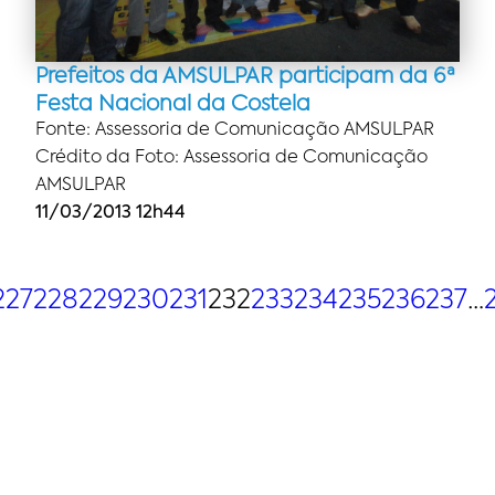
Prefeitos da AMSULPAR participam da 6ª
Festa Nacional da Costela
Fonte: Assessoria de Comunicação AMSULPAR
Crédito da Foto: Assessoria de Comunicação
AMSULPAR
11/03/2013 12h44
227
228
229
230
231
232
233
234
235
236
237
…